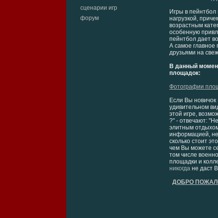
сценарии игр
Игры в пейнтбол 
форум
нагрузкой, приче
возрастным кате
особенную привле
пейнтбол дает во
А самое главное 
друзьями на свеж
В данный момен
площадок:
Фотографии площ
Если Вы новичок 
удивительном вид
этой игре, возмо
?" - отвечают: "
элитным отдыхом,
информацией, не 
сколько стоит эт
чем Вы можете се
том числе военно
площадки и колле
никогда
не даст В
ДОБРО ПОЖАЛ