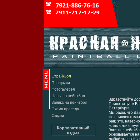
Страйкбол
Площадки
Фотогалерея
Цены на пейнтбол
Здравствуйте до
Заявка на пейнтбол
Приветствуем Вас
Петербурге.
Схема проезда
Мы рады, что Вам
Скидки
же привлекательн
ball) это, навер
комплекции, муж
Корпоративный
Занятие пейнтбо
отдых
основывается на 
любой человек, 